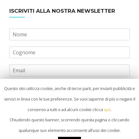
ISCRIVITI ALLA NOSTRA NEWSLETTER
Cliccando su iscriviti dichiari di aver letto e
Questo sito utilizza cookie, anche di terze parti, per inviarti pubblicità e
accettato
l’informativa privacy
ai fini
servizi in linea con le tue preferenze. Se vuoi saperne di più o negare il
dell’ottenimento del servizio
consenso a tutti o ad alcuni cookie clicca
qui
.
Chiudendo questo banner, scorrendo questa pagina o cliccando
Invia
qualunque suo elemento acconsenti all’uso dei cookie.
CAMBIA LINGUA