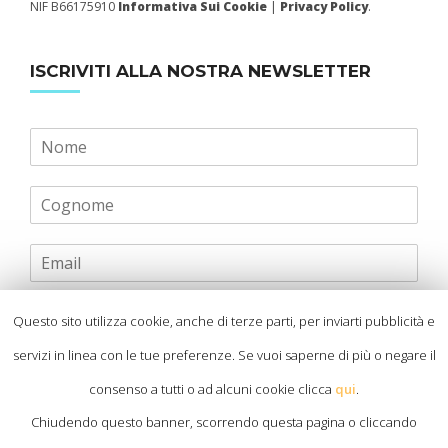
NIF B66175910
Informativa Sui Cookie
|
Privacy Policy
.
ISCRIVITI ALLA NOSTRA NEWSLETTER
Cliccando su iscriviti dichiari di aver letto e
Questo sito utilizza cookie, anche di terze parti, per inviarti pubblicità e
accettato
l’informativa privacy
ai fini
servizi in linea con le tue preferenze. Se vuoi saperne di più o negare il
dell’ottenimento del servizio
consenso a tutti o ad alcuni cookie clicca
qui
.
Chiudendo questo banner, scorrendo questa pagina o cliccando
Invia