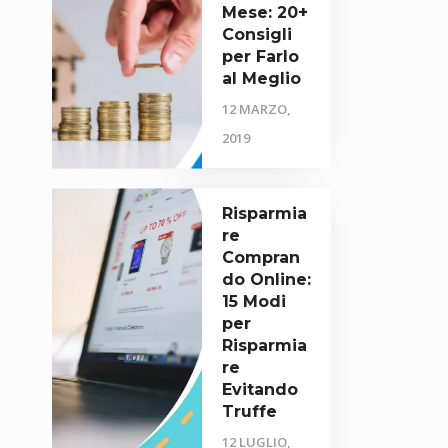
Mese: 20+
Consigli
per Farlo
al Meglio
12 MARZO,
2019
Risparmia
re
Compran
do Online:
15 Modi
per
Risparmia
re
Evitando
Truffe
12 LUGLIO,